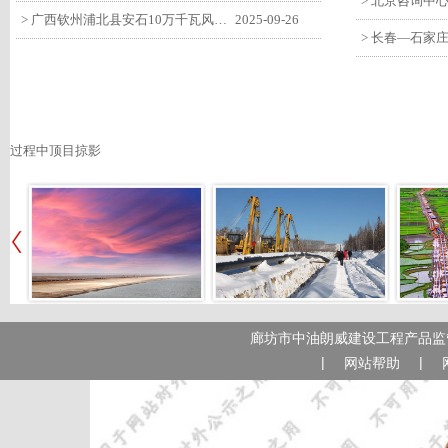
> 广西钦州浦北县安石10万千瓦风电项目召开首台风机浇筑复盘会
2025-09-26
过程中顶目掠影
廊坊市中油朗威建设工程产品监管
|
|
网站帮助