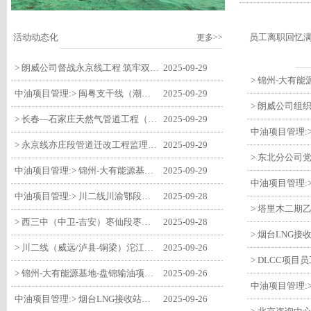
活动动态化
员工离职回忆
更多>>
> 朗威公司督战永京线工程 筑牢双节质量防线
2025-09-29
中油项目管理:> 闽粤支干线（潮州-27#阀室）监理一标段组织开展节前安全生产专项检查
2025-09-29
> 长春—石家庄天然气管道工程（长岭-张家口段）监理四标段监理部开展中秋、国庆节前质量安全专项检查
2025-09-29
> 永京线亦庄段管道迁改工程监理部组织参建单位开专题会 锚定节点攻坚力保项目质速双优
2025-09-29
中油项目管理:> 锦州-大有能源基地-盘锦输油项目监理部组织召开节前QHSE专题会议
2025-09-29
中油项目管理:> 川二线川渝鄂段（威远/泸县-铜梁）项目铜梁压气站1#压缩机一次投产成功
2025-09-28
> 西三中（中卫-吉安）枣仙段枣阳联络压气站110kV变电所顺利送电
2025-09-28
> 川二线（威远/泸县-铜梁）沱江隧道进口移交工程转入管道施工关键阶段
2025-09-26
> 锦州-大有能源基地-盘锦输油项目大有能源基地罐区工程顺利完成中交
2025-09-26
中油项目管理:> 烟台LNG接收站项目工艺区14个土建主体工程顺利验收
2025-09-26