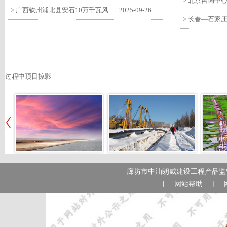
> 广西钦州浦北县安石10万千瓦风电项目召开首台风机浇筑复盘会
2025-09-26
过程中顶目掠影
廊坊市中油朗威建设工程产品监管
|
|
网站帮助