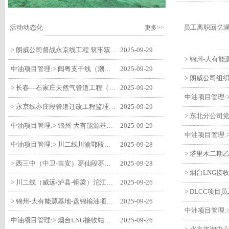
活动动态化
员工离职回忆
更多>>
> 朗威公司督战永京线工程 筑牢双节质量防线
2025-09-29
中油项目管理:> 闽粤支干线（潮州-27#阀室）监理一标段组织开展节前安全生产专项检查
2025-09-29
> 长春—石家庄天然气管道工程（长岭-张家口段）监理四标段监理部开展中秋、国庆节前质量安全专项检查
2025-09-29
> 永京线亦庄段管道迁改工程监理部组织参建单位开专题会 锚定节点攻坚力保项目质速双优
2025-09-29
中油项目管理:> 锦州-大有能源基地-盘锦输油项目监理部组织召开节前QHSE专题会议
2025-09-29
中油项目管理:> 川二线川渝鄂段（威远/泸县-铜梁）项目铜梁压气站1#压缩机一次投产成功
2025-09-28
> 西三中（中卫-吉安）枣仙段枣阳联络压气站110kV变电所顺利送电
2025-09-28
> 川二线（威远/泸县-铜梁）沱江隧道进口移交工程转入管道施工关键阶段
2025-09-26
> 锦州-大有能源基地-盘锦输油项目大有能源基地罐区工程顺利完成中交
2025-09-26
中油项目管理:> 烟台LNG接收站项目工艺区14个土建主体工程顺利验收
2025-09-26