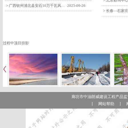
> 广西钦州浦北县安石10万千瓦风电项目召开首台风机浇筑复盘会
2025-09-26
过程中顶目掠影
廊坊市中油朗威建设工程产品监管
|
|
网站帮助