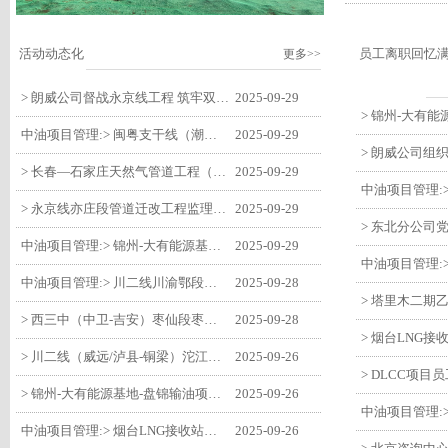
活动动态化
员工离职回忆
更多>>
> 朗威公司督战永京线工程 筑牢双节质量防线
2025-09-29
中油项目管理:> 闽粤支干线（潮州-27#阀室）监理一标段组织开展节前安全生产专项检查
2025-09-29
> 长春—石家庄天然气管道工程（长岭-张家口段）监理四标段监理部开展中秋、国庆节前质量安全专项检查
2025-09-29
> 永京线亦庄段管道迁改工程监理部组织参建单位开专题会 锚定节点攻坚力保项目质速双优
2025-09-29
中油项目管理:> 锦州-大有能源基地-盘锦输油项目监理部组织召开节前QHSE专题会议
2025-09-29
中油项目管理:> 川二线川渝鄂段（威远/泸县-铜梁）项目铜梁压气站1#压缩机一次投产成功
2025-09-28
> 西三中（中卫-吉安）枣仙段枣阳联络压气站110kV变电所顺利送电
2025-09-28
> 川二线（威远/泸县-铜梁）沱江隧道进口移交工程转入管道施工关键阶段
2025-09-26
> 锦州-大有能源基地-盘锦输油项目大有能源基地罐区工程顺利完成中交
2025-09-26
中油项目管理:> 烟台LNG接收站项目工艺区14个土建主体工程顺利验收
2025-09-26