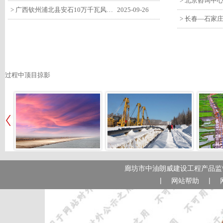
> 广西钦州浦北县安石10万千瓦风电项目召开首台风机浇筑复盘会
2025-09-26
过程中顶目掠影
廊坊市中油朗威建设工程产品监管
|
|
网站帮助