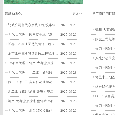
活动动态化
员工离职回忆
更多>>
> 朗威公司督战永京线工程 筑牢双节质量防线
2025-09-29
中油项目管理:> 闽粤支干线（潮州-27#阀室）监理一标段组织开展节前安全生产专项检查
2025-09-29
> 长春—石家庄天然气管道工程（长岭-张家口段）监理四标段监理部开展中秋、国庆节前质量安全专项检查
2025-09-29
> 永京线亦庄段管道迁改工程监理部组织参建单位开专题会 锚定节点攻坚力保项目质速双优
2025-09-29
中油项目管理:> 锦州-大有能源基地-盘锦输油项目监理部组织召开节前QHSE专题会议
2025-09-29
中油项目管理:> 川二线川渝鄂段（威远/泸县-铜梁）项目铜梁压气站1#压缩机一次投产成功
2025-09-28
> 西三中（中卫-吉安）枣仙段枣阳联络压气站110kV变电所顺利送电
2025-09-28
> 川二线（威远/泸县-铜梁）沱江隧道进口移交工程转入管道施工关键阶段
2025-09-26
> 锦州-大有能源基地-盘锦输油项目大有能源基地罐区工程顺利完成中交
2025-09-26
中油项目管理:> 烟台LNG接收站项目工艺区14个土建主体工程顺利验收
2025-09-26