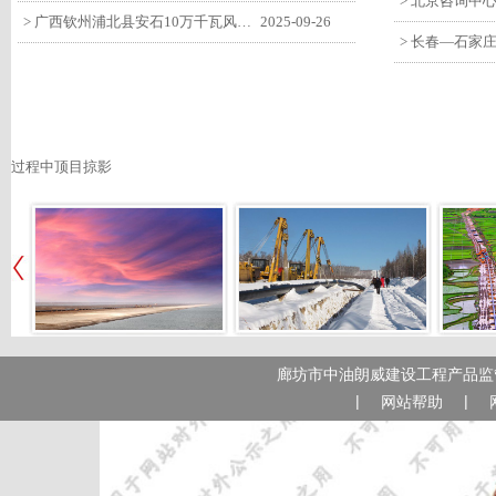
> 广西钦州浦北县安石10万千瓦风电项目召开首台风机浇筑复盘会
2025-09-26
过程中顶目掠影
廊坊市中油朗威建设工程产品监管
|
|
网站帮助