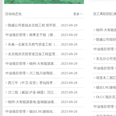
活动动态化
员工离职回忆
更多>>
> 朗威公司督战永京线工程 筑牢双节质量防线
2025-09-29
中油项目管理:> 闽粤支干线（潮州-27#阀室）监理一标段组织开展节前安全生产专项检查
2025-09-29
> 长春—石家庄天然气管道工程（长岭-张家口段）监理四标段监理部开展中秋、国庆节前质量安全专项检查
2025-09-29
> 永京线亦庄段管道迁改工程监理部组织参建单位开专题会 锚定节点攻坚力保项目质速双优
2025-09-29
中油项目管理:> 锦州-大有能源基地-盘锦输油项目监理部组织召开节前QHSE专题会议
2025-09-29
中油项目管理:> 川二线川渝鄂段（威远/泸县-铜梁）项目铜梁压气站1#压缩机一次投产成功
2025-09-28
> 西三中（中卫-吉安）枣仙段枣阳联络压气站110kV变电所顺利送电
2025-09-28
> 川二线（威远/泸县-铜梁）沱江隧道进口移交工程转入管道施工关键阶段
2025-09-26
> 锦州-大有能源基地-盘锦输油项目大有能源基地罐区工程顺利完成中交
2025-09-26
中油项目管理:> 烟台LNG接收站项目工艺区14个土建主体工程顺利验收
2025-09-26