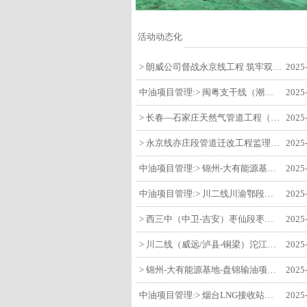
活动动态化
> 朗威公司督战永京线工程 筑牢双节质量防线
2025
中油项目管理:> 闽粤支干线（潮州-27#阀室）监理一标段组织开展节前安全生产专项检查
2025
> 长春—石家庄天然气管道工程（长岭-张家口段）监理四标段监理部开展中秋、国庆节前质量安全专项检查
2025
> 永京线亦庄段管道迁改工程监理部组织参建单位开专题会 锚定节点攻坚力保项目质速双优
2025
中油项目管理:> 锦州-大有能源基地-盘锦输油项目监理部组织召开节前QHSE专题会议
2025
中油项目管理:> 川二线川渝鄂段（威远/泸县-铜梁）项目铜梁压气站1#压缩机一次投产成功
2025
> 西三中（中卫-吉安）枣仙段枣阳联络压气站110kV变电所顺利送电
2025
> 川二线（威远/泸县-铜梁）沱江隧道进口移交工程转入管道施工关键阶段
2025
> 锦州-大有能源基地-盘锦输油项目大有能源基地罐区工程顺利完成中交
2025
中油项目管理:> 烟台LNG接收站项目工艺区14个土建主体工程顺利验收
2025