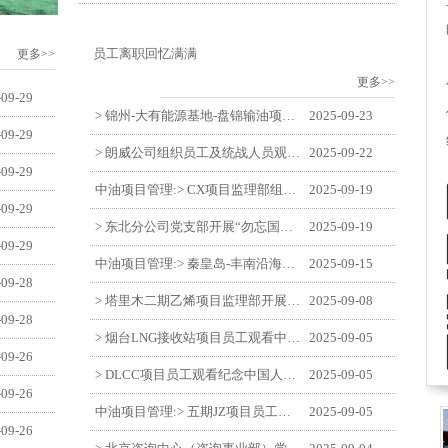
员工离职回忆满满
更多>>
更多>>
-09-29
> 锦州-大有能源基地-盘锦输油项目监理部举办“迎中交·庆国庆”联合团建活动
2025-09-23
-09-29
> 朗威公司组织员工及统战人员观看电影《731》
2025-09-22
-09-29
中油项目管理:> CX项目监理部组织员工观看红色教育电影《731》
2025-09-19
-09-29
> 东北分公司党支部开展“勿忘国耻 强我中华”主题党日活动
2025-09-19
-09-29
中油项目管理:> 秦皇岛-丰南沿海输气管道工程项目开展9月份廉洁教育学习
2025-09-15
-09-28
> 塔里木二期乙烯项目监理部开展9月份廉学警示教育
2025-09-08
-09-28
> 烟台LNG接收站项目员工观看中国人民抗日战争暨世界反法西斯战争胜利80周年阅兵式
2025-09-05
-09-26
> DLCC项目员工观看纪念中国人民抗日战争暨世界反法西斯战争胜利80周年阅兵式
2025-09-05
-09-26
中油项目管理:> 五期JZ项目员工观看中国人民抗日战争暨世界反法西斯战争胜利80周年阅兵式
2025-09-05
-09-26