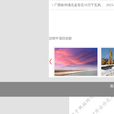
> 广西钦州浦北县安石10万千瓦风电项目召开首台风机浇筑复盘会
2025
过程中顶目掠影
廊